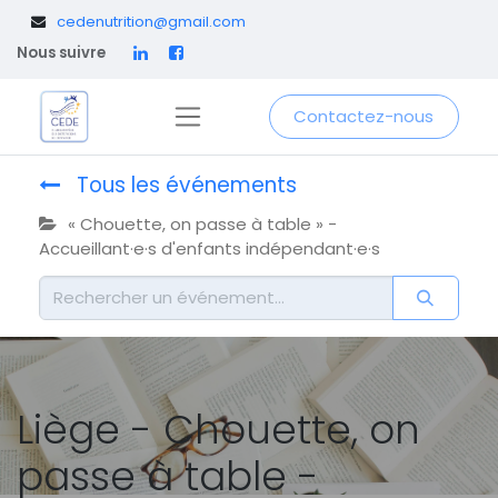
​
cedenutrition@gmail.com
Nous suivre
Contactez-nous
Tous les événements
« Chouette, on passe à table » -
Accueillant·e·s d'enfants indépendant·e·s
Liège - Chouette, on
passe à table -