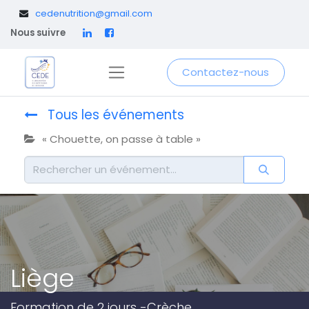
​
cedenutrition@gmail.com
Nous suivre
Contactez-nous
Tous les événements
« Chouette, on passe à table »
Liège
Formation de 2 jours -Crèche