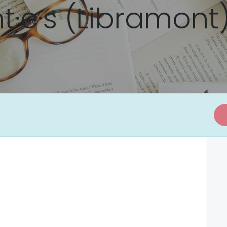
·e·s (Libramont