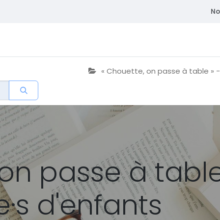
No
atriques
Se former
Adhérent
Membre du CEDE
« Chouette, on passe à table » -
on passe à table
e·s d'enfants