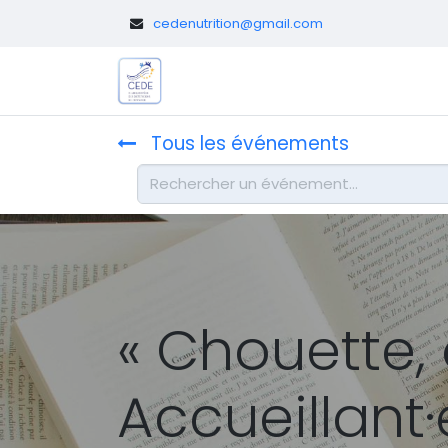
​
cedenutrition@gmail.com
Le CEDE
Diététicien.nes pédi
Tous les événements
« Chouette, 
Accueillant·