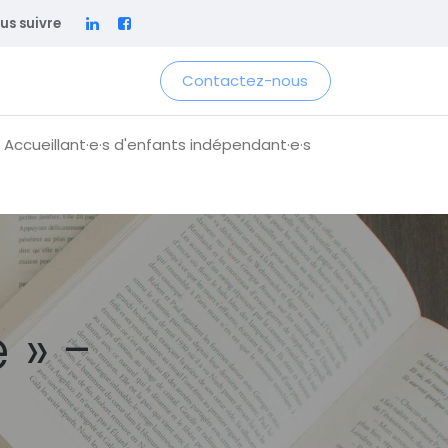
us suivre
Contactez-nous
 Accueillant·e·s d'enfants indépendant·e·s
 » -