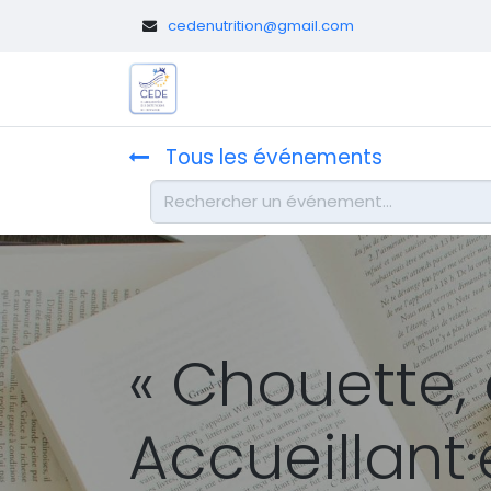
​
cedenutrition@gmail.com
Le CEDE
Diététicien.nes pédi
Tous les événements
« Chouette, 
Accueillant·