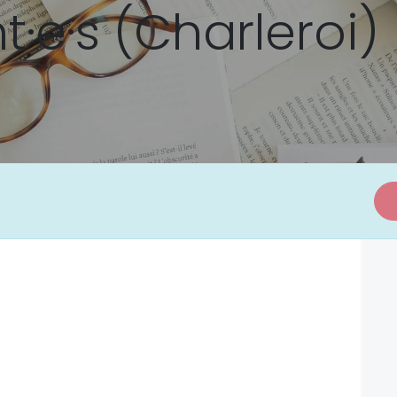
·e·s (Charleroi)