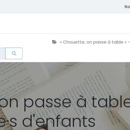
No
atriques
Se former
Adhérent
Membre du CEDE
« Chouette, on passe à table » -
on passe à table
e·s d'enfants