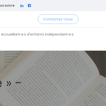
us suivre
Contactez-nous
 Accueillant·e·s d'enfants indépendant·e·s
 » -