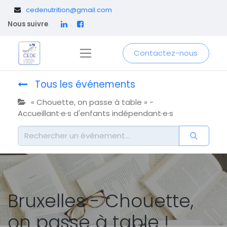
​
cedenutrition@gmail.com
Nous suivre
Contactez-nous
Tous les événements
« Chouette, on passe à table » -
Accueillant·e·s d'enfants indépendant·e·s
Bruxelles - Chouette,
on passe à table !