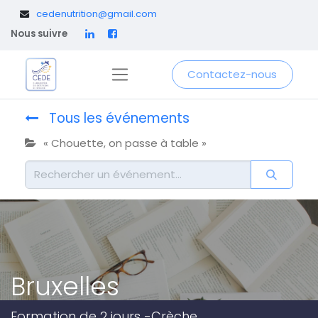
​
cedenutrition@gmail.com
Nous suivre
Contactez-nous
Tous les événements
« Chouette, on passe à table »
Bruxelles
Formation de 2 jours -Crèche