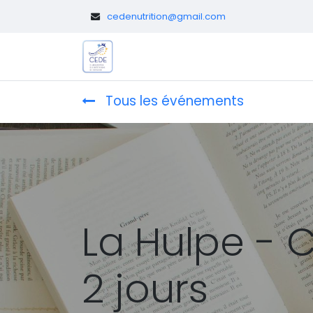
​
cedenutrition@gmail.com
Le CEDE
Diététicien.nes pédi
Tous les événements
La Hulpe - C
2 jours