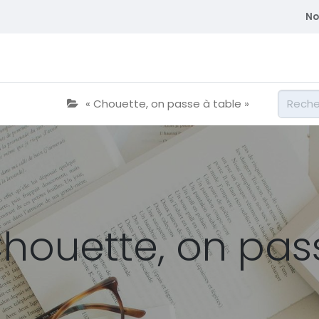
No
atriques
Se former
Adhérent
Membre du CEDE
« Chouette, on passe à table »
houette, on pass