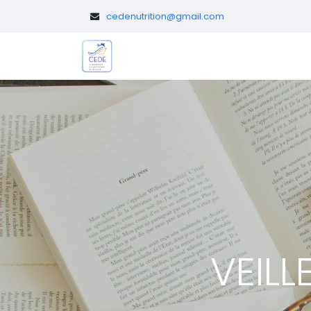
​
cedenutrition@gmail.com
Le CEDE
Diététicien.nes pédi
VEILL