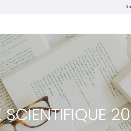
No
atriques
Se former
Adhérent
Membre du CEDE
E SCIENTIFIQUE 2