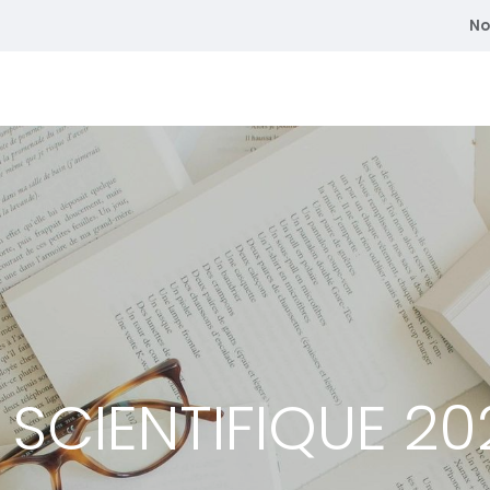
No
atriques
Se former
Adhérent
Membre du CEDE
E SCIENTIFIQUE 2