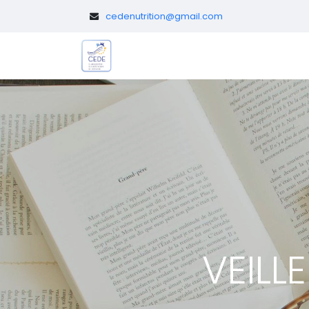
​
cedenutrition@gmail.com
Le CEDE
Diététicien.nes pédi
VEILL