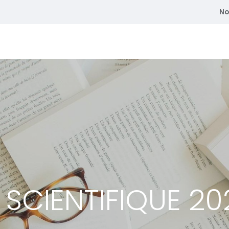
No
atriques
Se former
Adhérent
Membre du CEDE
E SCIENTIFIQUE 2