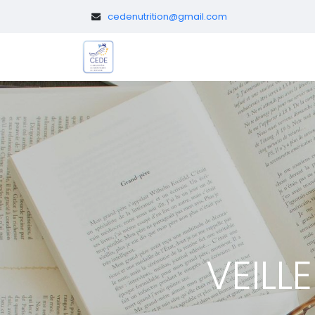
​
cedenutrition@gmail.com
Le CEDE
Diététicien.nes pédi
VEILL